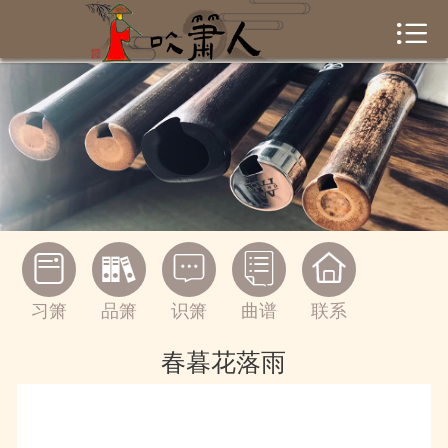


首页
箫品展示
习箫常识
曲谱下载
私人定制





音乐欣赏
习箫
品箫
识箫
曲谱
联系
春暮花落雨